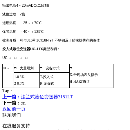
输出电流4～20mADC(二线制)
液位过载：2倍
运用温度：－25～＋70℃
保管温度：－40～＋125℃
被测介质：可与316和1Cr18Ni9Ti不锈钢及丁腈橡胶共存的液体
投入式液位变送器
UC-1TX
类型表明：
UC-□ □ □ □
UC-
□
丈量规划
□
设备方式
□
X-
带现场表头指示
1-0.3%
T-
投入式
H-HART
协议
2-0.5%
R-
设备式
Tag：
上一篇：
法兰式液位变送器3151LT
下一篇：
无
返回前一页
联系我们
在线服务支持