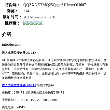
防伪码：
QQZXNETMQ25Qgpa61UmmOH607
浏览：
214
添加时间：
2017-07-26 07:57:15
推荐度：
介绍
introduction
投入式液位变送器
UC-1TX
UC系列静压式液位变送器是新式工业进程控制系统中较为志向的液位变送器。变
送器的关键部件传感器选用美国进口的高品质涣散硅压力传感器，该传感器具有重
复性好、温度特性好、牢靠性高级特征； 该变送器具有体积小、重量轻、技术
xj****、准确度高、质量牢靠、性能价格比高，并可带有现场指针式表头指示，设
备运用极为便当等利益。
投入式液位变送器
UC-1TX
首要技术指标：
准确度：0.5%FS（现场表头指示准确度2.5%FS）
丈量规划：0～2，5，10，20，50，170m
供电电源：24VDC