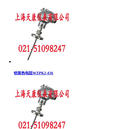
铠装热电阻WZPK2-436