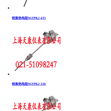
铠装热电阻WZPK2-435
铠装热电阻WZPK2-336