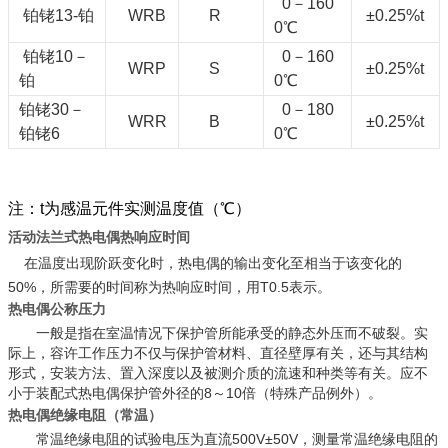
0－160
铂铑13-铂
WRB
R
±0.25%t
0℃
铂铑10－
0－160
WRP
S
±0.25%t
铂
0℃
铂铑30－
0－180
WRR
B
±0.25%t
铂铑6
0℃
注：t为感温元件实测温度值（℃）
活动法兰式热电偶热响应时间
在温度出现阶跃变化时，热电偶的输出变化至相当于该变化的
50%，所需要的时间称为热响应时间，用T0.5表示。
热电偶公称压力
一般是指在室温情况下保护管所能承受的静态外压而不破裂。实
际上，容许工作压力不仅与保护管材料、直径壁厚有关，还与其结构
形式，安装方法、置入深度以及被测介质的流速和种类等有关。应不
小于装配式热电偶保护管外径的8～10倍（特殊产品例外）。
热电偶绝缘电阻（常温）
常温绝缘电阻的试验电压为直流500V±50V，测量常温绝缘电阻的