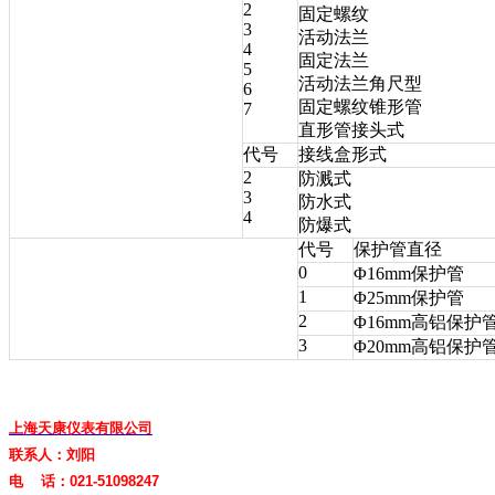
2
固定螺纹
3
活动法兰
4
固定法兰
5
活动法兰角尺型
6
固定螺纹锥形管
7
直形管接头式
代号
接线盒形式
2
防溅式
3
防水式
4
防爆式
代号
保护管直径
0
Φ16mm保护管
1
Φ25mm保护管
2
Φ16mm高铝保护
3
Φ20mm高铝保护
上海天康仪表有限公司
联系人：刘阳
电 话：021-51098247