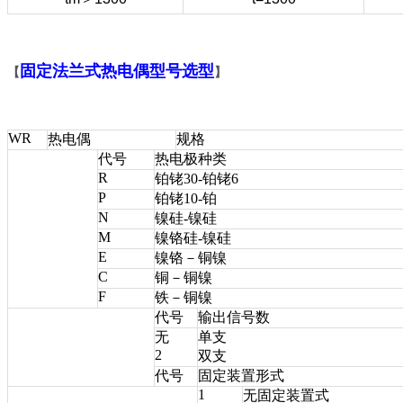
固定法兰式热电偶型号选型
【
】
WR
热电偶
规格
代号
热电极种类
R
铂铑30-铂铑6
P
铂铑10-铂
N
镍硅-镍硅
M
镍铬硅-镍硅
E
镍铬－铜镍
C
铜－铜镍
F
铁－铜镍
代号
输出信号数
无
单支
2
双支
代号
固定装置形式
1
无固定装置式