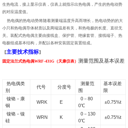
生热电流，接上显示仪表，仪表上就指示出热电偶，产生的热电动势
的对应温度值。
热电偶的热电动势将随着测量端温度升高而增长，热电动势的的大
小只和热电偶导体材质以及两端温差有关，和热电极的长度、直径无
关。装配式热电偶主要由
接线盒
、
保护管
、
绝缘套管
、
接线端子
、热
电极组成基本结构，并配以各种安装固定装置组成。
主要技术指标
【
】
测量范围及基本误差
固定法兰式热电偶WRF-431G
（天康仪表）
热电偶类
测量范
基本误差
代号
分度号
别
围
限
镍铬－康
0－80
WRK
E
±0.75%t
铜
0℃
镍铬－镍
0－130
WRN
K
±0.75%t
硅
0℃