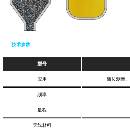
技术参数
型号
应用
液位测量、
频率
量程
天线材料