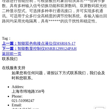
理器
进行智能控制，可根据被控对象自动演算出***佳调节参
数。具有多种
输入信号切换功能和双屏数码、双屏数码
双光柱
二种显示型式。可
选择多种串行通讯接口，并可实现多机通
讯。可适用于众多行业高精
度的调节控制系统。各输入
输出回
路间均采用光电隔离，具有******
的抗干扰性和稳定性。
Tag：
上一篇：
智能双色电接点液位仪HSRH/S-17
下一篇：
智能数显控制仪HSRB1299124PAH
返回前一页
联系我们
在线服务支持
如果您有任何问题，请按以下方式联系我们，我们会及
时和您联系。
Addres:
上海市纬地路358号
Phone:
021-51098247
Email: