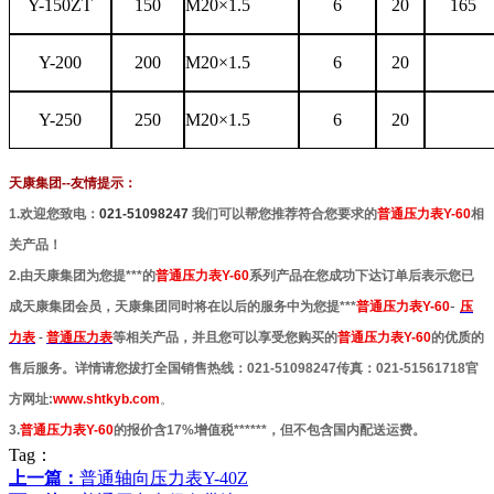
Y-150ZT
150
M20
×1.5
6
20
165
Y-200
200
M20
×1.5
6
20
Y-250
250
M20
×1.5
6
20
天康集团--友情提示：
1.
欢迎您致电：
021-51098247
我们可以帮您推荐
符合您要求的
普通压力表Y-60
相
关产品！
2.由天康集团为您提***的
普通压力表Y-60
系列产品在您成功下达订单后表示您已
-
成天康集团会员，天康集团同时将在以后的服务中为您提***
普通压力表Y-60
压
力表
-
普通压力表
等相关产品，并且您可以享受您购买的
普通压力表Y-60
的优质的
售后服务。详情请您拔打全国销售热线：021-51098247传真：021-51561718官
方网址:
www.shtkyb.com
。
3.
普通压力表Y-60
的报价含17%增值税******，但不包含国内配送运费。
Tag：
上一篇：
普通轴向压力表Y-40Z