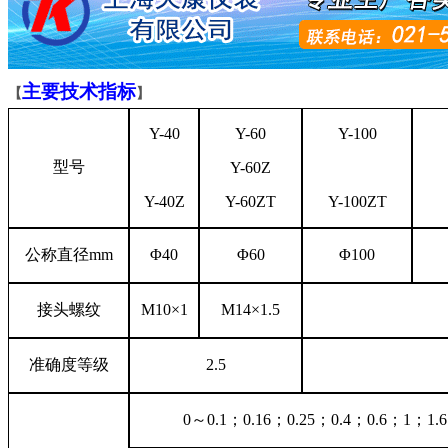
主要技术指标
【
】
Y-40
Y-60
Y-100
型号
Y-60Z
Y-40Z
Y-60ZT
Y-100ZT
公称直径mm
Φ40
Φ60
Φ100
接头螺纹
M10×1
M14×1.5
准确度等级
2.5
0
～
0.1
；
0.16
；
0.25
；
0.4
；
0.6
；
1
；
1.6