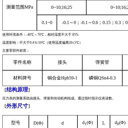
测量范围MPa
0~10;16;25
0~10;16;
0.1~0
-0.1
～
0
；
-0.1
～
0.6
；
0.15
；
0.3
；
0
使用环境条件：-40℃～70℃，相对湿度不大于 85%
温度影响：不大于0.4％/10℃（使用温度偏离20±5℃）
主要零部件材质：
零件名称
接头
弹簧管
材料牌号
铜合金Hpb59-1
磷铜QSn4-0.3
结构原理
【
】
压力表的测量系统由接头、弹簧和传动机构组成。通过指针指示仪表读数。
外形尺寸
【
】
d
(
Φ)
d
(
Φ)
型号
D(Φ)
d
L
1
0