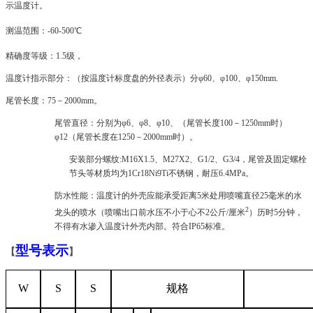
示温度计。
测温范围：-60-500℃
精确度等级：1.5级，
温度计指示部分：（按温度计标度盘的外径表示）分φ60、φ100、φ150mm.
尾管长度：75－2000mm。
尾管直径：分别为φ6、φ8、φ10、（尾管长度100－1250mm时）
φ12（尾管长度在1250－2000mm时）。
安装部分螺纹:M16X1.5、M27X2、G1/2、G3/4，尾管及固定螺栓
节头等材质均为1Cr18Ni9Ti不锈钢，耐压6.4MPa。
防水性能：温度计的外壳应能承受距离5米处用喷嘴直径25毫米的水
2
龙头的喷水（喷嘴出口前水压不小于心不2公斤/厘米
）历时5分钟，
不得有水渗入温度计外壳内部。符合IP65标准。
型号表示
【
】
W
S
S
规格