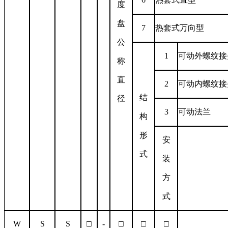
度
盘
7
热套式万向型
公
1
可动外螺纹接
称
直
2
可动内螺纹接
结
径
3
可动法兰
构
形
安
式
装
方
式
W
S
S
□
-
□
□
□