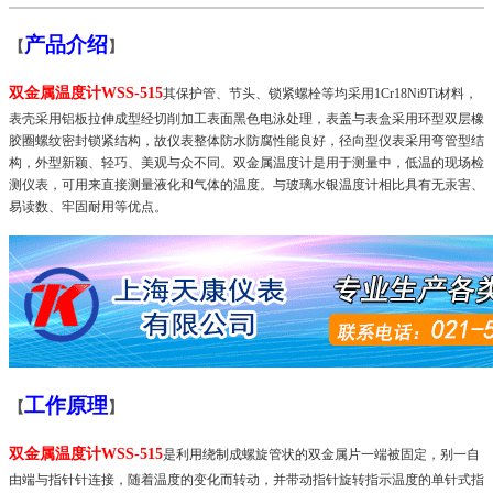
产品介绍
【
】
双金属温度计WSS-515
其保护管、节头、锁紧螺栓等均采用
1Cr18Ni9Ti
材料，
表壳采用铝板拉伸成型经切削加工表面黑色电泳处理，表盖与表盒采用环型双层橡
胶圈螺纹密封锁紧结构，故仪表整体防水防腐性能良好，径向型仪表采用弯管型结
构，外型新颖、轻巧、美观与众不同。双金属温度计是用于测量中，低温的现场检
测仪表，可用来直接测量液化和气体的温度。与玻璃水银温度计相比具有无汞害、
易读数、牢固耐用等优点。
工作原理
【
】
双金属温度计WSS-515
是利用绕制成螺旋管状的双金属片一端被固定，别一自
由端与指针针连接，随着温度的变化而转动，并带动指针旋转指示温度的单针式指