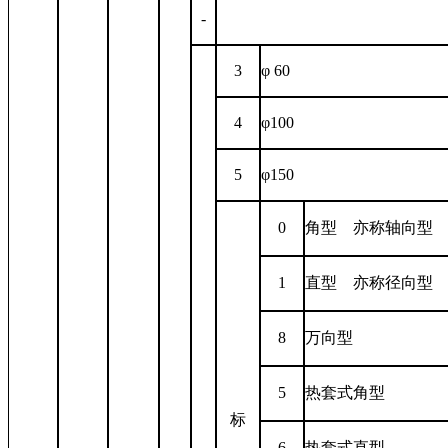
-
3
φ 60
4
φ
100
5
φ
150
0
角型 亦称轴向型
1
直型 亦称径向型
8
万向型
5
热套式角型
标
6
热套式直型