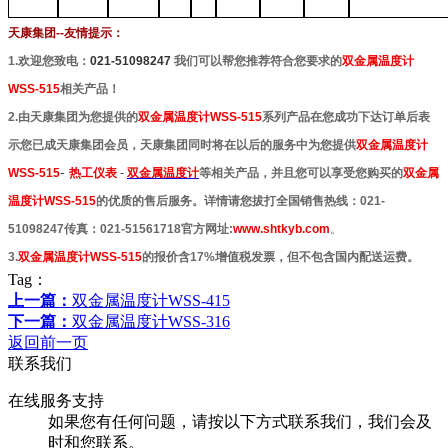
天康集团--友情提示：
1.
欢迎您致电：
021-51098247
我们可以帮您推荐
符合您要求的
双金属温度计
WSS-515
相关产品！
2.由天康集团为您提供的
双金属温度计WSS-515
系列产品在您成功下达订单后表
示您已成天康集团会员，天康集团同时将在以后的服务中为您提供
双金属温度计
-
WSS-515
热工仪表
-
双金属温度计
等相关产品，并且您可以享受您购买的
双金属
温度计WSS-515
的优质的售后服务。详情请您拔打全国销售热线：021-
51098247传真：021-51561718官方网址:
www.shtkyb.com
。
3.
双金属温度计WSS-515
的报价含17%增值税发票，但不包含国内配送运费。
Tag：
上一篇：
双金属温度计WSS-415
下一篇：
双金属温度计WSS-316
返回前一页
联系我们
在线服务支持
如果您有任何问题，请按以下方式联系我们，我们会及
时和您联系。