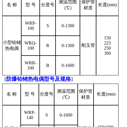
测温范围
保护管
名 称
型 号
分度号
长度(mm)
(℃)
材质
WRP-
S
0-1300
100
150
小型铂铑
WRQ-
225
刚玉管
R
0-1300
100
250
热电偶
300
WRR-
B
0-1600
100
防爆铂铑热电偶型号及规格
【
】
测温范围
保护管
名 称
型 号
分度号
长度(mm)
(℃)
材质
WRP-
S
0-1600
140