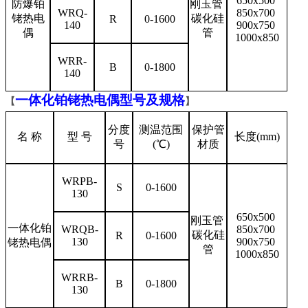
650x500
防爆铂
刚玉管
WRQ-
850x700
铑热电
碳化硅
R
0-1600
140
900x750
偶
管
1000x850
WRR-
B
0-1800
140
一体化铂铑热电偶型号及规格
【
】
分度
测温范围
保护管
名 称
型 号
长度(mm)
号
(℃)
材质
WRPB-
S
0-1600
130
650x500
刚玉管
一体化铂
WRQB-
850x700
碳化硅
R
0-1600
130
900x750
铑热电偶
管
1000x850
WRRB-
B
0-1800
130