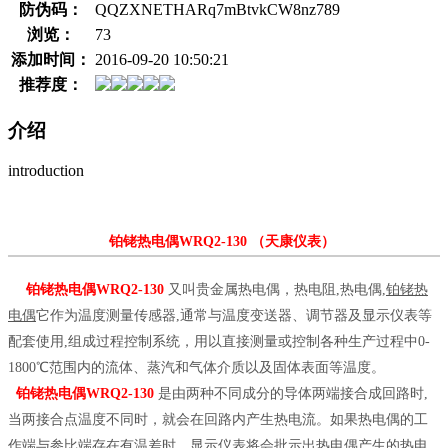
防伪码：
QQZXNETHARq7mBtvkCW8nz789
浏览：
73
添加时间：
2016-09-20 10:50:21
推荐度：
介绍
introduction
铂铑热电偶WRQ2-130
（天康仪表）
铂铑热电偶WRQ2-130
又叫贵金属热电偶，热电阻,热电偶,
铂铑热
电偶
它作为温度测量传感器,通常与温度变送器、调节器及显示仪表等
配套使用,组成过程控制系统，用以直接测量或控制各种生产过程中0-
1800℃范围内的流体、蒸汽和气体介质以及固体表面等温度。
铂铑热电偶WRQ2-130
是由两种不同成分的导体两端接合成回路时,
当两接合点温度不同时，就会在回路内产生热电流。如果热电偶的工
作端与参比端存在有温差时，显示仪表将会批示出热电偶产生的热电