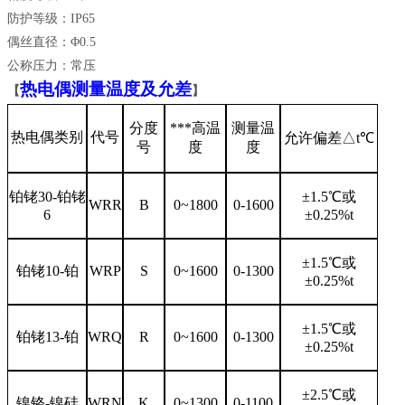
防护等级：IP65
偶丝直径：Φ0.5
公称压力：常压
热电偶
测量温度及允差
【
】
分度
***高温
测量温
热电偶类别
代号
允许偏差△t℃
号
度
度
铂铑30-铂铑
±1.5℃或
WRR
B
0~1800
0-1600
6
±0.25%t
±1.5℃或
铂铑10-铂
WRP
S
0~1600
0-1300
±0.25%t
±1.5℃或
铂铑13-铂
WRQ
R
0~1600
0-1300
±0.25%t
±2.5℃或
镍铬-镍硅
WRN
K
0~1300
0-1100