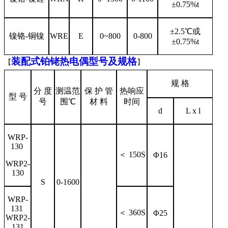
±0.75%t
±2.5℃或
镍铬-铜镍
WRE
E
0~800
0-800
±0.75%t
装配式铂铑热电偶型号及规格
【
】
规 格
分 度
测温范
保 护 管
热响应
型 号
号
围℃
材 料
时间
d
L x l
WRP-
130
＜ 150S
Φ16
WRP2-
130
S
0-1600
WRP-
131
＜ 360S
Φ25
WRP2-
131