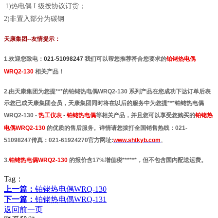
1)热电偶 I 级按协议订货；
2)非置入部分为碳钢
天康集团--友情提示：
1.
欢迎您致电：
021-51098247
我们可以帮您推荐
符合您要求的
铂铑热电偶
WRQ2-130
相关产品！
2.由天康集团为您提***的铂铑热电偶WRQ2-130 系列产品在您成功下达订单后表
示您已成天康集团会员，天康集团同时将在以后的服务中为您提***铂铑热电偶
WRQ2-130 -
热工仪表
-
铂铑热电偶
等相关产品，并且您可以享受您购买的
铂铑热
电偶WRQ2-130
的优质的售后服务。详情请您拔打全国销售热线：021-
51098247传真：021-61924270官方网址:
www.shtkyb.com
。
3.
铂铑热电偶WRQ2-130
的报价含17%增值税******，但不包含国内配送运费。
Tag：
上一篇：
铂铑热电偶WRQ-130
下一篇：
铂铑热电偶WRQ-131
返回前一页